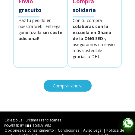
Envío
Compra
gratuito
solidaria
Haz tu pedido en
Con tu compra
nuestra web. ¡Entrega
colaboras con la
garantizada
sin coste
escuela en Ghana
adicional
!
de la ONG SED
y
aseguramos un envío
más sostenible
gracias a DHL
Comprar ahora
Colegio La Purísima Franciscanas
Opciones de consentimiento
|
Condiciones
|
Aviso Legal
|
Politica de