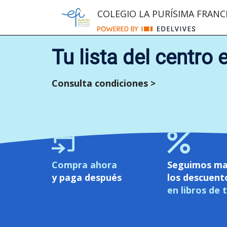
COLEGIO LA PURÍSIMA FRANC
Tu lista del centro 
Consulta condiciones >
Compra ahora
Seguimos ma
y paga después
los descuent
en libros de 