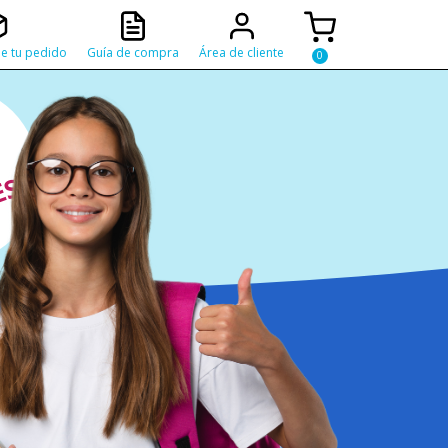
e tu pedido
Guía de compra
Área de cliente
Y
S
mpra
solidaria